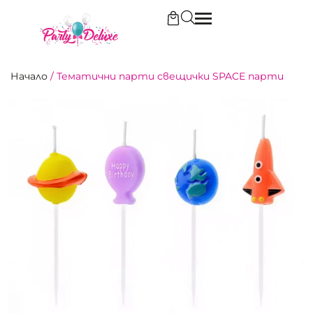
Начало
/
Тематични парти свещички SPACE парти