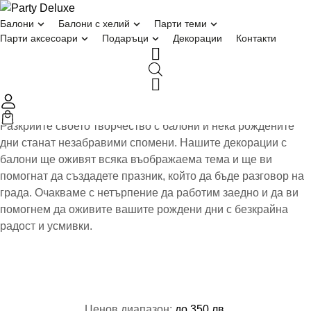
ПРОЕКТИ
балони
балони с хелий
парти теми
Декорация за
парти аксесоари
подаръци
декорации
контакти
рожден ден
Публикувано на 
24/06/2023
Разкрийте своето творчество с балони и нека рождените
дни станат незабравими спомени. Нашите декорации с
балони ще оживят всяка въображаема тема и ще ви
помогнат да създадете празник, който да бъде разговор на
града. Очакваме с нетърпение да работим заедно и да ви
помогнем да оживите вашите рождени дни с безкрайна
радост и усмивки.
Ценов диапазон: 
до 350 лв.