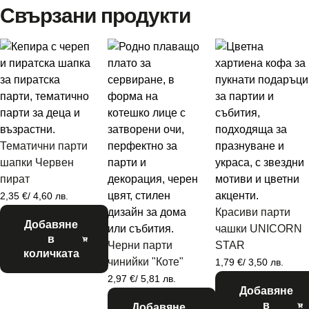
Свързани продукти
Тематични парти
шапки Червен
пират
2,35
€
/ 4,60 лв.
Красиви парти
Добавяне
чашки UNICORN
в
Черни парти
STAR
количката
чинийки "Коте"
1,79
€
/ 3,50 лв.
2,97
€
/ 5,81 лв.
Добавяне
в
Добавяне