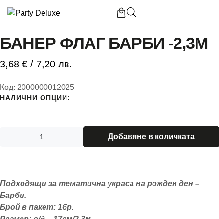
Начало
/
Банер флаг Барби -2,3м
БАНЕР ФЛАГ БАРБИ -2,3М
3,68
€
/ 7,20 лв.
Б
Код:
2000000012025
НАЛИЧНИ ОПЦИИ:
П
П
Добавяне в количката
Подходящи за тематична украса на рожден ден –
К
Барби.
Брой в пакет: 1бр.
Размер: в/д – 17см/2,3м.