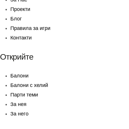
Проекти
Блог
Правила за игри
Контакти
Открийте
Балони
Балони c хелий
Парти теми
За нея
За него
Социални мрежи