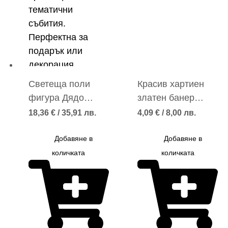
Светеща поли
Красив хартиен
фигура Дядо
златен банер
Коледа със
Merry Christmas
18,36
€
/ 35,91 лв.
4,09
€
/ 8,00 лв.
зелена шапка
със звездички
Добавяне в
Добавяне в
количката
количката