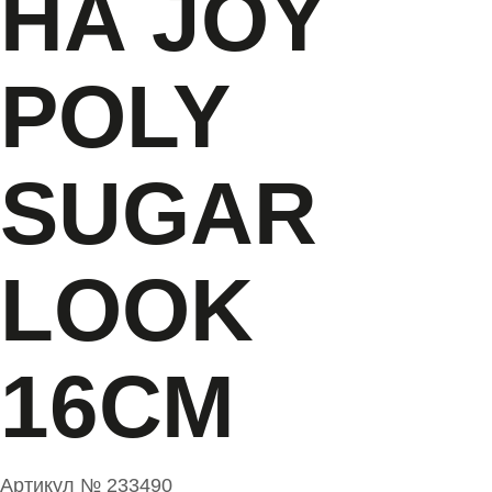
POLY
SUGAR
LOOK
16СМ
Артикул №
233490