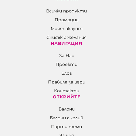
Всички продукти
Промоции
Моят акаунт
Списък с желания
НАВИГАЦИЯ
За Нас
Проекти
Блог
Правила за игри
Контакти
ОТКРИЙТЕ
Балони
Балони c хелий
Парти теми
За нея