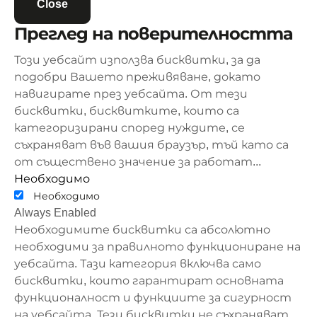
Close
Преглед на поверителността
Този уебсайт използва бисквитки, за да
подобри Вашето преживяване, докато
навигирате през уебсайта. От тези
бисквитки, бисквитките, които са
категоризирани според нуждите, се
съхраняват във вашия браузър, тъй като са
от съществено значение за работат
...
Необходимо
Необходимо
Always Enabled
Необходимите бисквитки са абсолютно
необходими за правилното функциониране на
уебсайта. Тази категория включва само
бисквитки, които гарантират основната
функционалност и функциите за сигурност
на уебсайта. Тези бисквитки не съхраняват