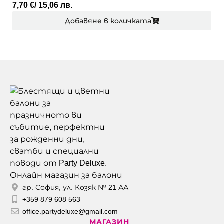
41,30
€
/ 80,78 лв.
а
Добавяне в количката
Онлайн магазин за балони
гр. София, ул. Козяк № 21 АА
+359 879 608 563
office.partydeluxe@gmail.com
МАГАЗИН