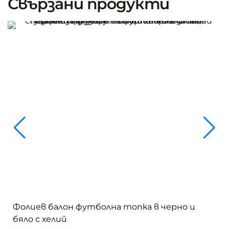
Свързани продукти
в черно и
Красив голям микс от латексови
хелий в съчетание от злато с ц