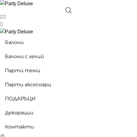
Балони
Балони с хелий
Парти теми
Парти аксесоари
ПОДАРЪЦИ
Декорации
Контакти