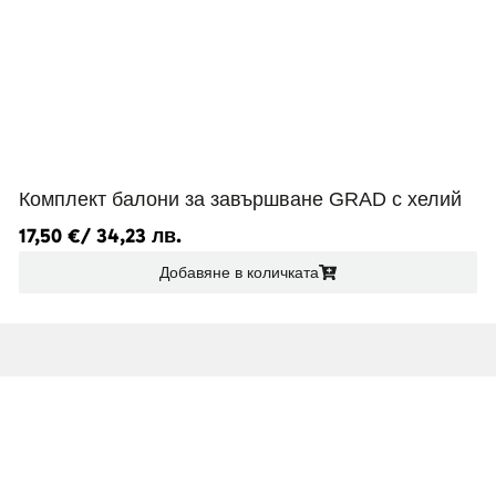
Комплект балони за завършване GRAD с хелий
17,50
€
/ 34,23 лв.
Добавяне в количката
НАВИГАЦИЯ
ОТКРИЙТЕ
СО
За Нас
Балони
Fac