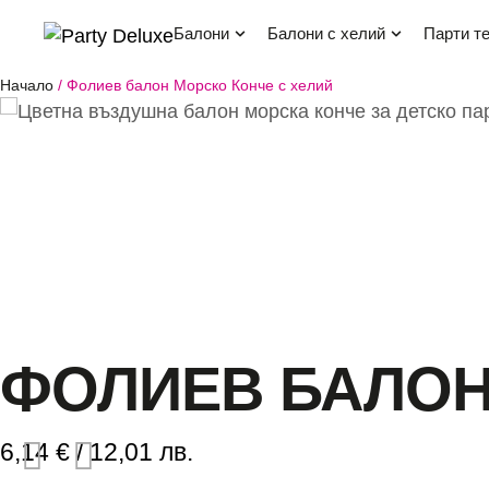
балони
балони с хелий
парти т
Начало
/
Фолиев балон Морско Конче с хелий
ФОЛИЕВ БАЛОН
6,14
€
/ 12,01 лв.