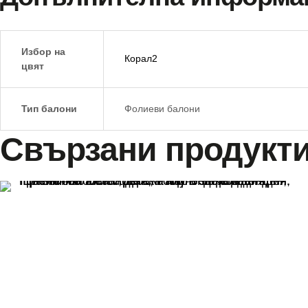
Избор на
Корал2
цвят
Тип балони
Фолиеви балони
Свързани продукт