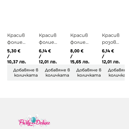
Красив
Красив
Красив
Красив
фолиев
фолиев
фолиев
розов
балон
балон
балон
фолиев
5,30
€
6,14
€
8,00
€
6,14
€
звезда
HELLO
розова
балон
/
/
/
/
10,37 лв.
12,01 лв.
15,65 лв.
12,01 лв.
ITS A
BABY с
пандел
бебешк
BOY с
хелий
ка с
о краче
Добавяне в
Добавяне в
Добавяне в
Добавяне
количката
количката
количката
количка
хелий
хелий
Its a girl