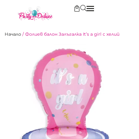
Начало
/
Фолиев балон Залъгалка It’s a girl с хелий