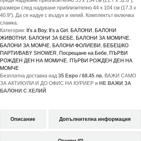
преди надуване приблизително 55 x 134 см (21.7 x 52.8“),
размери след надуване приблизително 44 x 104 см (17.3 x
40.9“). Да се надуе с въздух и хелий. Комплектът включва
сламка.
Категории:
It's a Boy
,
It's a Girl
,
БАЛОНИ
,
БАЛОНИ
ЖИВОТНИ
,
БАЛОНИ ЗА БЕБЕ
,
БАЛОНИ ЗА МОМИЧЕ
,
БАЛОНИ ЗА МОМЧЕ
,
БАЛОНИ ФОЛИЕВИ
,
БЕБЕШКО
ПАРТИ/BABY SHOWER
,
Посрещане на Бебе
,
ПЪРВИ
РОЖДЕН ДЕН НА МОМИЧЕ
,
ПЪРВИ РОЖДЕН ДЕН НА
МОМЧЕ
Безплатна доставка над
35 Евро / 68.45 лв.
ВАЖИ САМО
ЗА АКТИКУЛИ И ДО ОФИС НА КУРИЕР и
НЕ ВАЖИ ЗА
БАЛОНИ С ХЕЛИЙ
Описание
Допълнителна информация
Отзиви (0)