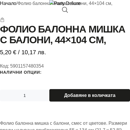
Начало
/
Фолио балонна мишка с балони, 44×104 см,
ФОЛИО БАЛОННА МИШКА
Балони
С БАЛОНИ, 44×104 СМ,
Балони с хели
5,20
€
/ 10,17 лв.
Парти теми
Код:
5901157480354
Парти аксесоа
НАЛИЧНИ ОПЦИИ:
ПОДАРЪЦИ
Добавяне в количката
Декорации
Контакти
Фолио балонна мишка с балони, смес от цветове. Размери