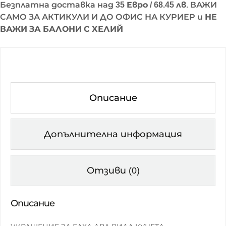
Безплатна доставка над
35 Евро / 68.45 лв.
ВАЖИ
Р
А
САМО ЗА АКТИКУЛИ И ДО ОФИС НА КУРИЕР и
НЕ
Ч
ВАЖИ ЗА БАЛОНИ С ХЕЛИЙ
К
А
З
А
Е
Л
Описание
Х
А
К
У
Допълнителна информация
Ч
Е
С
Отзиви (0)
Е
Р
В
Описание
И
Т