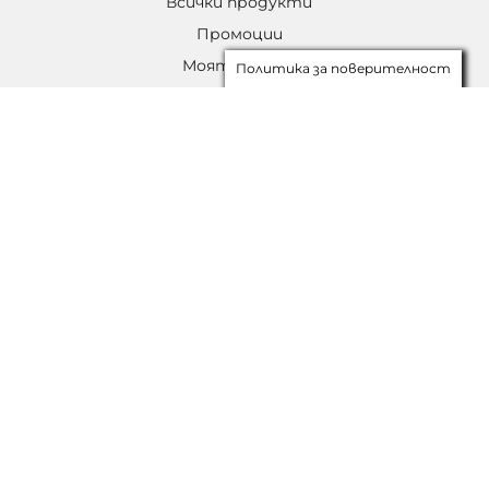
Всички продукти
Промоции
Моят акаунт
Политика за поверителност
Списък с желания
НАВИГАЦИЯ
За Нас
Проекти
Блог
Правила за игри
Контакти
ОТКРИЙТЕ
Балони
Балони c хелий
Парти теми
За нея
За него