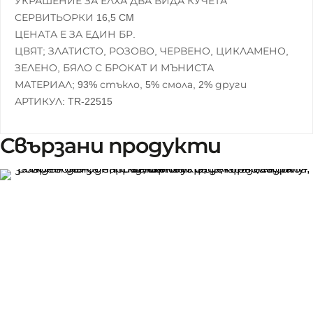
УКРАШЕНИЕ ЗА ЕЛХА ДВА ВИДА КУЧЕТА
Ь
О
СЕРВИТЬОРКИ 16,5 CM
Р
ЦЕНАТА Е ЗА ЕДИН БР.
2
ЦВЯТ; ЗЛАТИСТО, РОЗОВО, ЧЕРВЕНО, ЦИКЛАМЕНО,
М
ЗЕЛЕНО, БЯЛО С БРОКАТ И МЪНИСТА
О
МАТЕРИАЛ; 93% стъкло, 5% смола, 2% други
Д
АРТИКУЛ: TR-22515
Е
Л
А
Свързани продукти
1
6
,
5
С
М