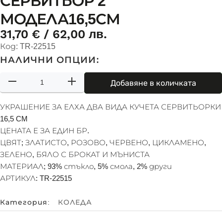
СЕРВИТЬОР 2
МОДЕЛА16,5СМ
31,70
€
/ 62,00 лв.
Код:
TR-22515
НАЛИЧНИ ОПЦИИ:
к
Добавяне в количката
о
л
УКРАШЕНИЕ ЗА ЕЛХА ДВА ВИДА КУЧЕТА СЕРВИТЬОРКИ
и
16,5 CM
ч
ЦЕНАТА Е ЗА ЕДИН БР.
е
ЦВЯТ; ЗЛАТИСТО, РОЗОВО, ЧЕРВЕНО, ЦИКЛАМЕНО,
с
т
ЗЕЛЕНО, БЯЛО С БРОКАТ И МЪНИСТА
в
МАТЕРИАЛ; 93% стъкло, 5% смола, 2% други
о
АРТИКУЛ: TR-22515
з
а
Категория:
КОЛЕДА
И
Г