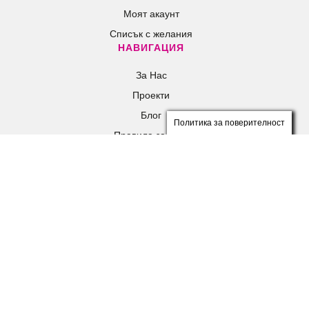
Моят акаунт
Списък с желания
НАВИГАЦИЯ
За Нас
Проекти
Блог
Политика за поверителност
Правила за игри
Контакти
ОТКРИЙТЕ
Балони
Балони c хелий
Парти теми
За нея
За него
СОЦИАЛНИ МРЕЖИ