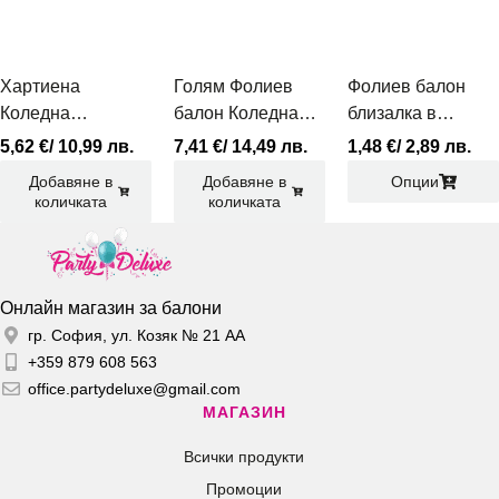
Хартиена
Голям Фолиев
Фолиев балон
Коледна
балон Коледна
близалка в
декорация в цвят
Елха
червен цвят
5,62
€
/ 10,99 лв.
7,41
€
/ 14,49 лв.
1,48
€
/ 2,89 лв.
бордо
Добавяне в
Добавяне в
Опции
количката
количката
Онлайн магазин за балони
гр. София, ул. Козяк № 21 АА
+359 879 608 563
office.partydeluxe@gmail.com
МАГАЗИН
Всички продукти
Промоции