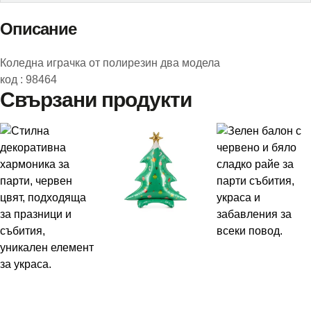
р
а
Описание
к
а
Коледна играчка от полирезин два модела
М
а
код : 98464
й
Свързани продукти
м
у
н
к
а
2
м
о
д
е
л
а