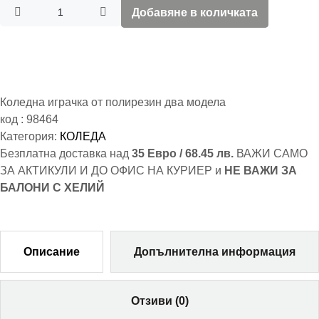
к
Добавяне в количката
о
л
и
ч
е
с
Коледна играчка от полирезин два модела
т
код : 98464
в
Категория:
КОЛЕДА
о
Безплатна доставка над
35 Евро / 68.45 лв.
ВАЖИ САМО
з
ЗА АКТИКУЛИ И ДО ОФИС НА КУРИЕР и
НЕ ВАЖИ ЗА
а
БАЛОНИ С ХЕЛИЙ
К
о
л
е
д
Описание
Допълнителна информация
н
а
и
Отзиви (0)
г