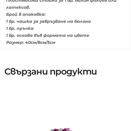
Пластмасова стойка за 1 бр. балон фолиев или
латексов.
Брой в опаковка:
1 бр. чашка за завръзване на балона
1 бр. пръчка
1 бр. основа във формата на цвете
Размер: 40см/8см/5см
Свързани продукти