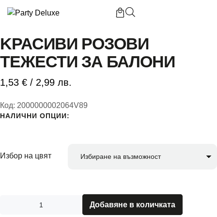
Начало
/
Kрасиви розови тежести за балони
KРАСИВИ РОЗОВИ
ТЕЖЕСТИ ЗА БАЛОНИ
Б
1,53
€
/ 2,99 лв.
П
Код:
2000000002064V89
НАЛИЧНИ ОПЦИИ:
П
Избор на цвят
К
Добавяне в количката