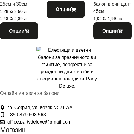
25см и 30см
балон в син цвят
Опции
45см
1,28
€
/ 2,50 лв.
–
1,48
€
/ 2,89 лв.
1,02
€
/ 1,99 лв.
Опции
Опции
Онлайн магазин за балони
гр. София, ул. Козяк № 21 АА
+359 879 608 563
office.partydeluxe@gmail.com
Магазин