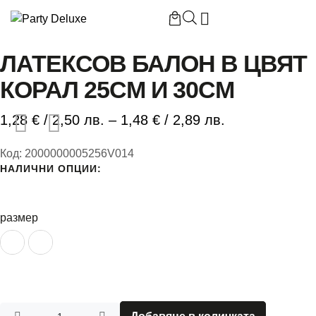
Начало
/
Латексов балон в цвят корал 25см и 30см
ЛАТЕКСОВ БАЛОН В ЦВЯТ
КОРАЛ 25СМ И 30СМ
Б
1,28
€
/ 2,50 лв.
–
1,48
€
/ 2,89 лв.
П
Код:
2000000005256V014
НАЛИЧНИ ОПЦИИ:
П
размер
К