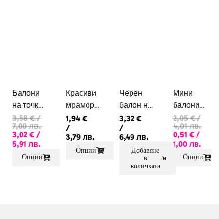
Балони
Красиви
Черен
Мини
на точки
мраморн
балон на
балони
в
и балони
бели
със
3,58
€
/
2,05
€
/
1,94
€
3,32
€
7,00 лв.
4,01 лв.
/
/
различни
в зелени
точки
розови и
3,02
€
/
0,51
€
/
3,79 лв.
6,49 лв.
цветове
прелива
6бр
златни
5,91 лв.
1,00 лв.
Опции
Добавяне
20бр
щи
конфети
Опции
Опции
в
цветове
количката