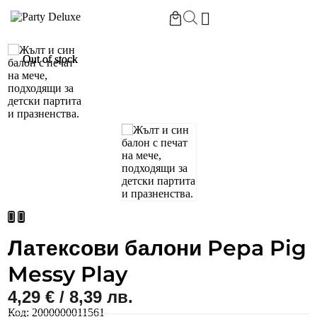
Начало
/
Латексови балони Pepa Pig Messy Play
Out of stock
Out of stock
Латексови балони Pepa Pig
Messy Play
4,29
€
/ 8,39 лв.
Код:
2000000011561