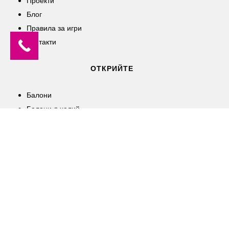
Проекти
Блог
Правила за игри
Контакти
ОТКРИЙТЕ
Балони
Балони c хелий
Парти теми
За нея
За него
СОЦИАЛНИ МРЕЖИ
Facebook
Instagram