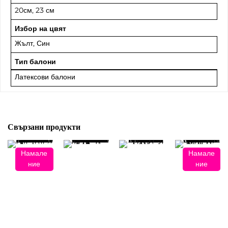
20см, 23 см
Избор на цвят
Жълт
,
Син
Тип балони
Латексови балони
Свързани продукти
Намале
Намале
ние
ние