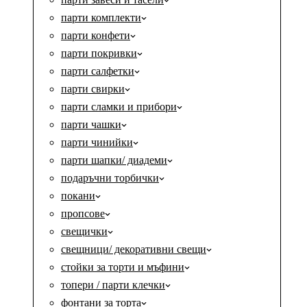
парти комплекти
парти конфети
парти покривки
парти салфетки
парти свирки
парти сламки и прибори
парти чашки
парти чинийки
парти шапки/ диадеми
подаръчни торбички
покани
пропсове
свещички
свещници/ декоративни свещи
стойки за торти и мъфини
топери / парти клечки
фонтани за торта