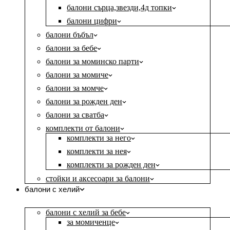
балони сърца,звезди,4д топки
балони цифри
балони бъбъл
балони за бебе
балони за моминско парти
балони за момиче
балони за момче
балони за рожден ден
балони за сватба
комплекти от балони
комплекти за него
комплекти за нея
комплекти за рожден ден
стойки и аксесоари за балони
балони с хелий
балони с хелий за бебе
за момиченце