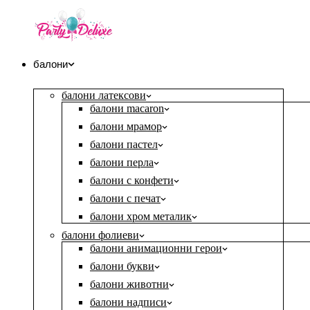
балони
балони латексови
балони macaron
балони мрамор
балони пастел
балони перла
балони с конфети
балони с печат
балони хром металик
балони фолиеви
балони анимационни герои
балони букви
балони животни
балони надписи