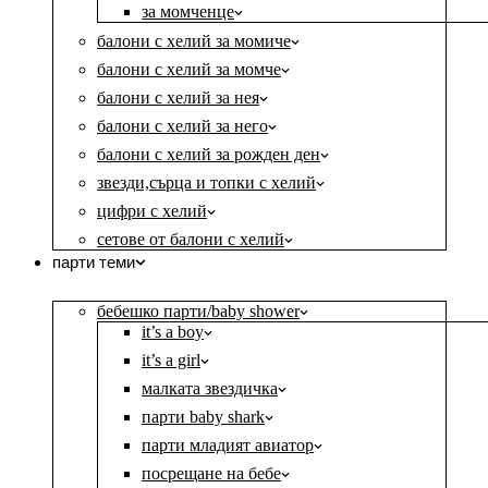
за момченце
балони с хелий за момиче
балони с хелий за момче
балони с хелий за нея
балони с хелий за него
балони с хелий за рожден ден
звезди,сърца и топки с хелий
цифри с хелий
сетове от балони с хелий
парти теми
бебешко парти/baby shower
it’s a boy
it’s a girl
малката звездичка
парти baby shark
парти младият авиатор
посрещане на бебе