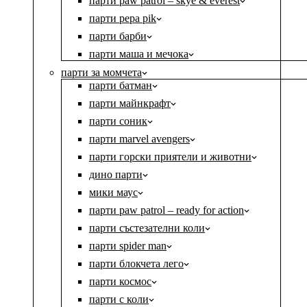
парти paw patrol – skye & everest
парти pepa pik
парти барби
парти маша и мечока
парти за момчета
парти батман
парти майнкрафт
парти соник
парти marvel avengers
парти горски приятели и животни
дино парти
мики маус
парти paw patrol – ready for action
парти състезателни коли
парти spider man
парти блокчета лего
парти космос
парти с коли