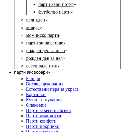
парти хари потър
футболно парти
великден
коледа
моминско парти
парти summer time
рожден ден за него
рожден ден за нея
свети валентин
парти аксесоари
Банери
Висяща декорация
Естествени пера за украса
Картички
Кутии за пуканки
Опаковки
Парти завеси и тасели
Парти комплекти
Парти конфети
Парти покривки
Парти салфетки