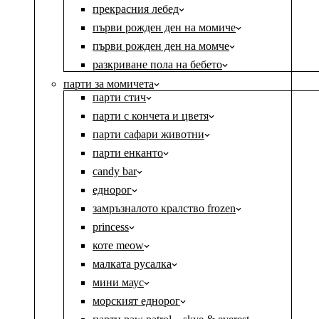
прекрасния лебед
първи рожден ден на момиче
първи рожден ден на момче
разкриване пола на бебето
парти за момичета
парти стич
парти с кончета и цветя
парти сафари животни
парти енканто
candy bar
eднорог
замръзналото кралство frozen
princess
коте meow
малката русалка
мини маус
морският еднорог