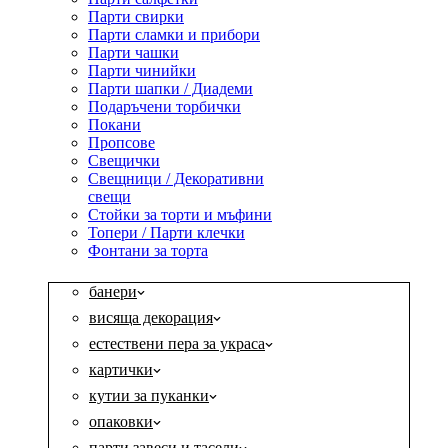
Парти свирки
Парти сламки и прибори
Парти чашки
Парти чинийки
Парти шапки / Диадеми
Подаръчени торбички
Покани
Пропсове
Свещички
Свещници / Декоративни
свещи
Стойки за торти и мъфини
Топери / Парти клечки
Фонтани за торта
банери
висяща декорация
естествени пера за украса
картички
кутии за пуканки
опаковки
парти завеси и тасели