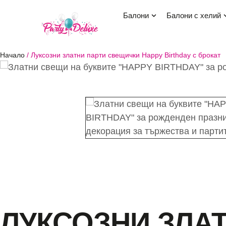
балони
балони с хелий
Начало
/
Луксозни златни парти свещички Happy Birthday с брокат
ЛУКСОЗНИ ЗЛА