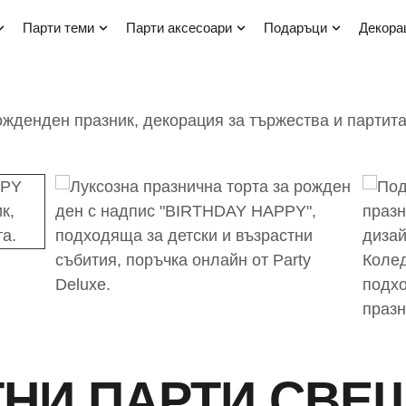
парти теми
парти аксесоари
подаръци
декор
ТНИ ПАРТИ СВЕ