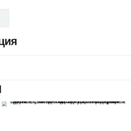
ция
и