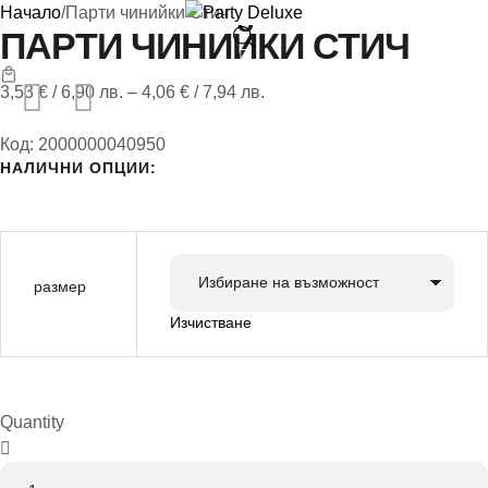
Начало
/
Парти чинийки Стич
ПАРТИ ЧИНИЙКИ СТИЧ
3,53
€
/ 6,90 лв.
–
4,06
€
/ 7,94 лв.
Балони
Код:
2000000040950
Балони с хели
НАЛИЧНИ ОПЦИИ:
Парти теми
Парти аксесоа
размер
ПОДАРЪЦИ
Изчистване
Декорации
Контакти
Quantity