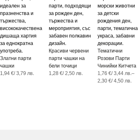
Красиви червени
Тематични
Златни парти
парти чашки на
Розови Парти
чашки
бели точици
Чинийки Китчета
1,94
€
/ 3,79 лв.
1,28
€
/ 2,50 лв.
1,76
€
/ 3,44 лв.
–
Добавяне в
Добавяне в
2,30
€
/ 4,50 лв.
количката
количката
Опции