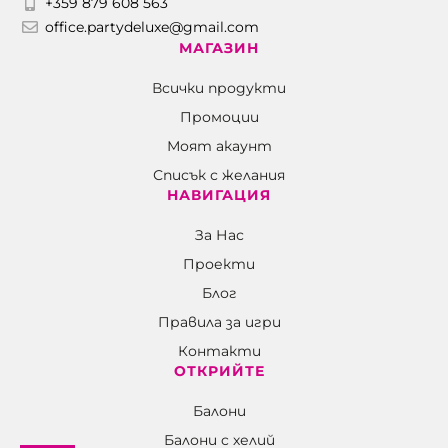
+359 879 608 563
office.partydeluxe@gmail.com
МАГАЗИН
Всички продукти
Промоции
Моят акаунт
Списък с желания
НАВИГАЦИЯ
За Нас
Проекти
Блог
Правила за игри
Контакти
ОТКРИЙТЕ
Балони
Балони c хелий