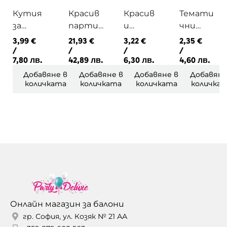
Кутия
Красив
Красив
Темати
за
парти
и
чни
пуканки
сет за
розови
парти
3,99
€
21,93
€
3,22
€
2,35
€
LITTLE
бебешк
парти
шапки
/
/
/
/
7,80 лв.
42,89 лв.
6,30 лв.
4,60 лв.
PLANE
о
чинийк
Син
парти
и на
пират
Добавяне в
Добавяне в
Добавяне в
Добавяне
количката
количката
количката
количка
ITS A
златни
GIRL
палмов
и
листа
Онлайн магазин за балони
гр. София, ул. Козяк № 21 АА