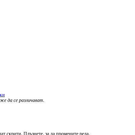
тки
же да се различават.
ат скрити. Плъзнете, за да промените реда.