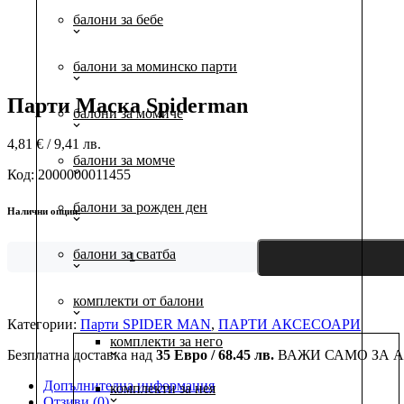
балони за бебе
балони за моминско парти
Парти Маска Spiderman
балони за момиче
4,81
€
/ 9,41 лв.
балони за момче
Код:
2000000011455
балони за рожден ден
Налични опции:
балони за сватба
количество
за
Парти
комплекти от балони
Маска
Spiderman
Категории:
Парти SPIDER MAN
,
ПАРТИ АКСЕСОАРИ
комплекти за него
Безплатна доставка над
35 Евро / 68.45 лв.
ВАЖИ САМО ЗА А
Допълнителна информация
комплекти за нея
Отзиви (0)