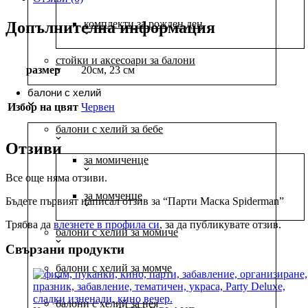
комплекти за рожден ден
Допълнителна информация
стойки и аксесоари за балони
размер
20см, 23 см
балони с хелий
Избор на цвят
Червен
балони с хелий за бебе
Отзиви
за момиченце
Все още няма отзиви.
за момченце
Бъдете първият написал отзив за “Парти Маска Spiderman”
Трябва да
влезнете в профила си
, за да публикувате отзив.
балони с хелий за момиче
Свързани продукти
балони с хелий за момче
балони с хелий за нея