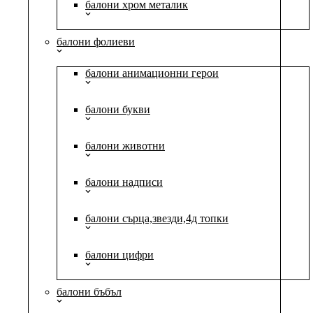
балони хром металик
балони фолиеви
балони анимационни герои
балони букви
балони животни
балони надписи
балони сърца,звезди,4д топки
балони цифри
балони бъбъл