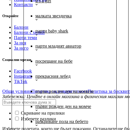
it’s a girl
Контакти
малката звездичка
Открийте
Балони
парти baby shark
Балони c хелий
Парти теми
За нея
парти младият авиатор
За него
Социални мрежи
посрещане на бебе
Facebook
Instagram
прекрасния лебед
TikTok
Общи условия
Политика на поверителност
Политика за бискви
първи рожден ден на момиче
Забележка: Цените в онлайн магазина и физическия магазин мо
първи рожден ден на момче
Скриване на прилики
Изберете разлики
разкриване пола на бебето
Изберете полетата, които ще бъдат показани. Останалите ще бъд