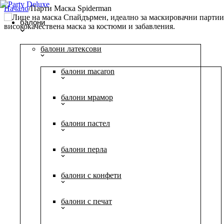
Начало
/
Парти Маска Spiderman
балони
балони латексови
балони macaron
балони мрамор
балони пастел
балони перла
балони с конфети
балони с печат