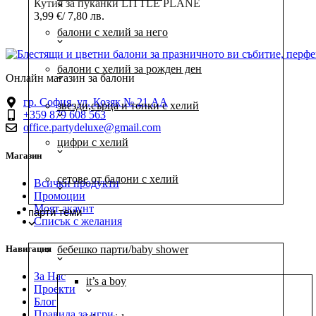
Кутия за пуканки LITTLE PLANE
3,99
€
/ 7,80 лв.
Добавяне в количката
балони с хелий за него
балони с хелий за рожден ден
Онлайн магазин за балони
гр. София, ул. Козяк № 21 АА
звезди,сърца и топки с хелий
+359 879 608 563
office.partydeluxe@gmail.com
цифри с хелий
Магазин
сетове от балони с хелий
Всички продукти
Промоции
Моят акаунт
парти теми
Списък с желания
Навигация
бебешко парти/baby shower
За Нас
it’s a boy
Проекти
Блог
Правила за игри