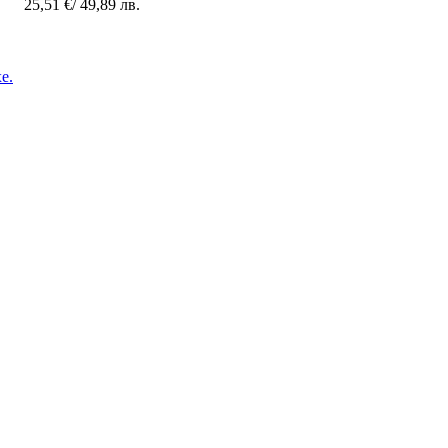
25,51
€
/ 49,89 лв.
Добавяне в количката