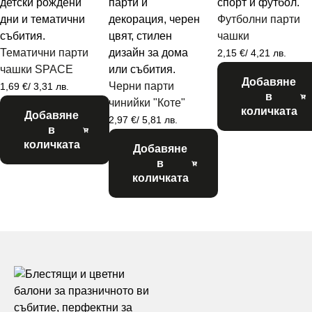
Футболни парти
чашки
Тематични парти
2,15
€
/ 4,21 лв.
чашки SPACE
Добавяне
Черни парти
1,69
€
/ 3,31 лв.
в
чинийки "Коте"
количката
Добавяне
2,97
€
/ 5,81 лв.
в
количката
Добавяне
в
количката