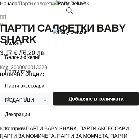
Начало
/
Парти салфетки BABY SHARK
ПАРТИ САЛФЕТКИ BABY
SHARK
Балони
3,17
€
/ 6,20 лв.
Балони с хелий
Код:
2000000013329
Парти теми
НАЛИЧНИ ОПЦИИ:
Парти аксесоари
Добавяне в количката
ПОДАРЪЦИ
Декорации
Контакти
Категории:
ПАРТИ BABY SHARK
,
ПАРТИ АКСЕСОАРИ
,
ПАРТИ ЗА МОМИЧЕТА
,
ПАРТИ ЗА МОМЧЕТА
,
ПАРТИ