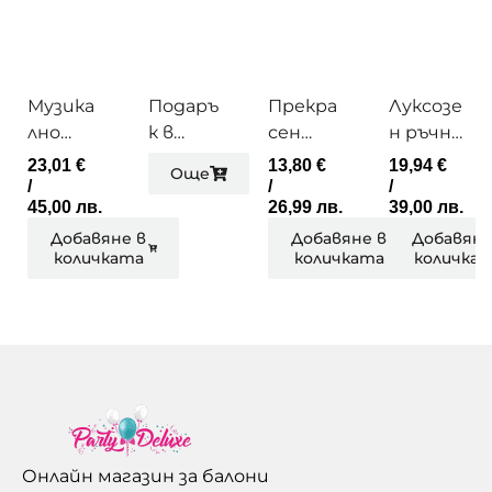
Музика
Подаръ
Прекра
Луксозе
лно
к в
сен
н ръчно
преспа
балон
скрапбу
израбо
23,01
€
13,80
€
19,94
€
Още
пие
к албум
тен
/
/
/
45,00 лв.
26,99 лв.
39,00 лв.
EIFFEL
плюше
TOWER
н розов
Добавяне в
Добавяне в
Добавяне
количката
количката
количка
Лебед
Онлайн магазин за балони