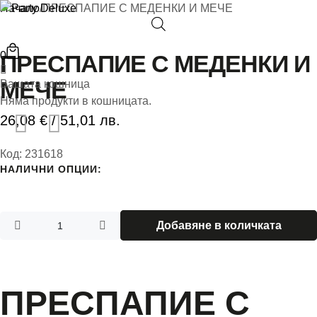
Начало
/
ПРЕСПАПИЕ С МЕДЕНКИ И МЕЧЕ
0
ПРЕСПАПИЕ С МЕДЕНКИ И
Балони
МЕЧЕ
Вашата кошница
Няма продукти в кошницата.
Балони с хели
26,08
€
/ 51,01 лв.
Парти теми
Код:
231618
НАЛИЧНИ ОПЦИИ:
Парти аксесоа
ПОДАРЪЦИ
Добавяне в количката
Декорации
Контакти
ПРЕСПАПИЕ С