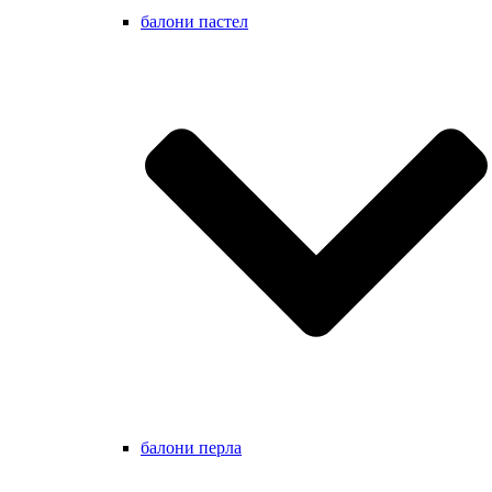
балони пастел
балони перла