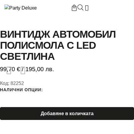
Начало
/
ВИНТИДЖ АВТОМОБИЛ ПОЛИСМОЛА С LED
СВЕТЛИНА
ВИНТИДЖ АВТОМОБИЛ
ПОЛИСМОЛА С LED
Б
СВЕТЛИНА
П
99,70
€
/ 195,00 лв.
П
Код:
82252
НАЛИЧНИ ОПЦИИ:
Добавяне в количката
К