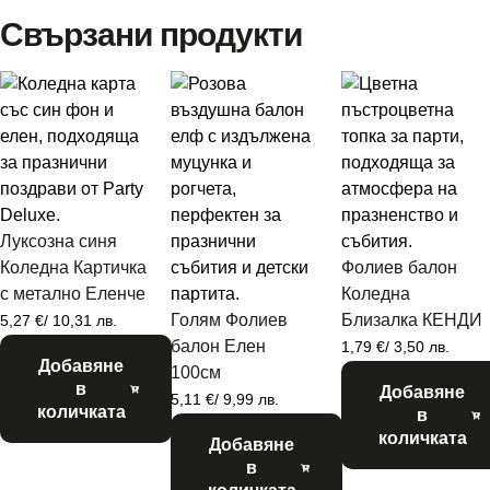
Свързани продукти
Луксозна синя
Коледна Картичка
Фолиев балон
с метално Еленче
Коледна
Голям Фолиев
Близалка КЕНДИ
5,27
€
/ 10,31 лв.
балон Елен
1,79
€
/ 3,50 лв.
Добавяне
100см
в
Добавяне
5,11
€
/ 9,99 лв.
количката
в
количката
Добавяне
в