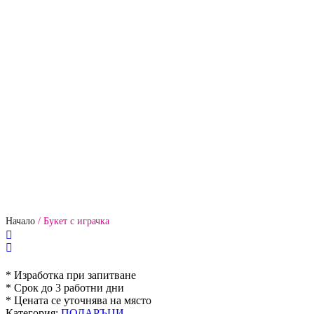
балони
балони с хелий
парти те
Начало
/
Букет с играчка
* Изработка при запитване
* Срок до 3 работни дни
* Цената се уточнява на място
Категория:
ПОДАРЪЦИ