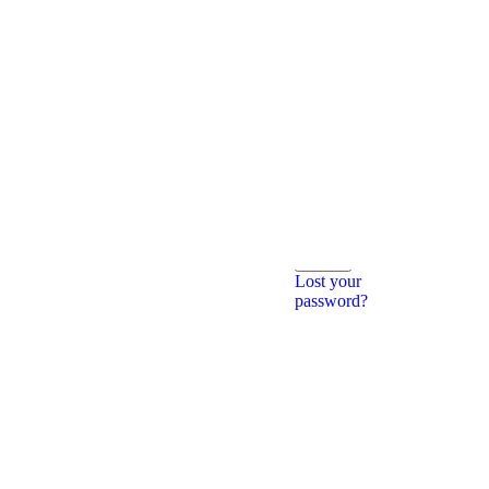
ти
Sign In
Become a member
— don’t miss out
on offers, discounts
and bonus
vouchers.
Username or Email
Address*
Password*
Remember Me
Log In
Lost your
password?