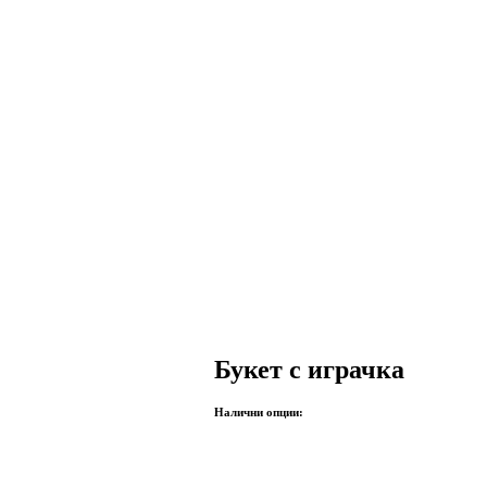
ми
парти аксесоари
подаръци
декорации
контак
Букет с играчка
Налични опции: