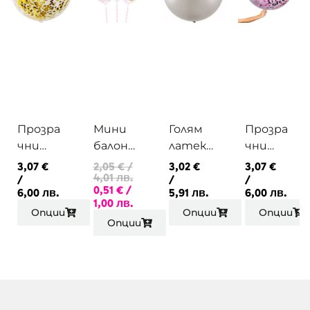
Прозра
Мини
Голям
Прозра
чни
балони
латекс
чни
балони
със
ов
балони
3,07
€
2,05
€
/
3,02
€
3,07
€
4,01 лв.
с
розови
балон
с
/
/
/
0,51
€
/
6,00 лв.
5,91 лв.
6,00 лв.
пълнеж
и
90см
пълнеж
1,00 лв.
от
златни
от
Опции
Опции
Опции
Опции
златни
конфе
циклам
конфе
ти
ени
ти
конфе
ти