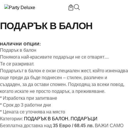
Начало
/
Подарък в балон
ПОДАРЪК В БАЛОН
НАЛИЧНИ ОПЦИИ:
Б
Подарък в балон
Понякога най-красивите подаръци не се отварят…
П
Те се разкриват.
Подаръкът в балон е онзи специален жест, който изненадва
П
още преди да бъде поднесен – стилен, различен и
създаден, за да остави спомен. Подходящ за всеки повод,
когато искате не просто подарък, а преживяване.
* Изработка при запитване
* Срок до 3 работни дни
* Цената се уточнява на място
К
Категории:
ПОДАРЪК В БАЛОН
,
ПОДАРЪЦИ
Безплатна доставка над
35 Евро / 68.45 лв.
ВАЖИ САМО