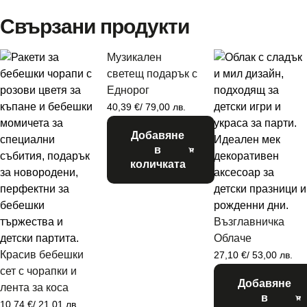
Свързани продукти
Музикален
светещ подарък с
Еднорог
40,39
€
/ 79,00 лв.
Добавяне
в
количката
Възглавничка
Облаче
Красив бебешки
27,10
€
/ 53,00 лв.
сет с чорапки и
Добавяне
лента за коса
в
10,74
€
/ 21,01 лв.