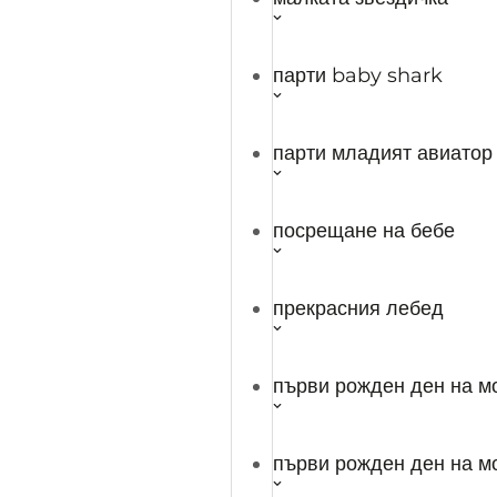
категоризирани според нуждите, се съхраняват въ
Необходимо
Необходимо
парти baby shark
Always Enabled
Необходимите бисквитки са абсолютно необходими
парти младият авиатор
гарантират основната функционалност и функциите
Не е необходимо
Не е необходимо
посрещане на бебе
Всички бисквитки, които може да не са особено н
потребителите чрез анализ, реклама, друго вград
потребителя, преди да поставите тези бисквитки н
прекрасния лебед
SAVE & ACCEPT
първи рожден ден на м
първи рожден ден на м