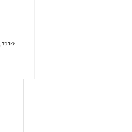
АРИ ЗА БАЛОНИ
САМО ЗА АКТИКУЛИ И ДО ОФИС НА КУРИЕР и
НЕ 
Отзиви (0)
 топки
на подаръци.
и