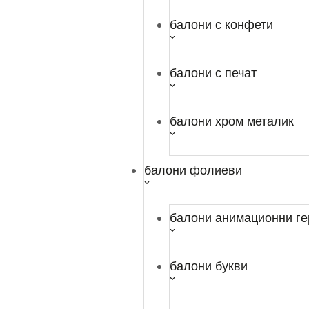
Код:
2000000003962V97
НАЛИЧНИ ОПЦИИ:
балони с конфети
балони с печат
Избор на цвят
балони хром металик
Добавяне в количката
балони фолиеви
балони анимационни ге
Комплект лента и панделки за опаковане 
Дължина на лентата: 10 м.
балони букви
Ширина на лентата: 1 см.
Брой на панделките: 4 бр.