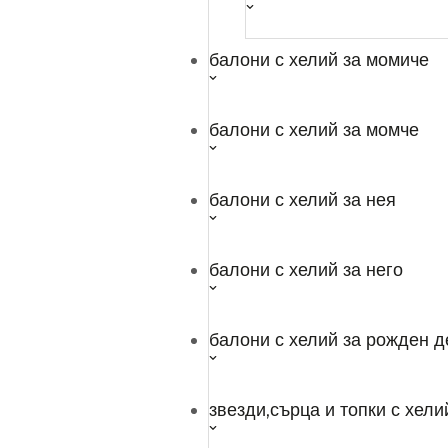
Проекти
балони с хелий за момиче
Блог
Правила за игри
балони с хелий за момче
Контакти
Открийте
балони с хелий за нея
Балони
балони с хелий за него
Балони c хелий
Парти теми
балони с хелий за рожден д
За нея
звезди,сърца и топки с хели
За него