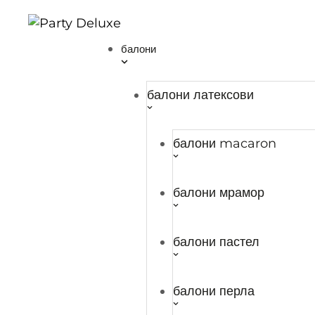
Начало
/
Розова лента и панделки за опаковане на подаръци на р
балони
балони латексови
балони macaron
РОЗОВА ЛЕНТА 
балони мрамор
ПОДАРЪЦИ НА 
балони пастел
0,51
€
/ 1,00 лв.
балони перла