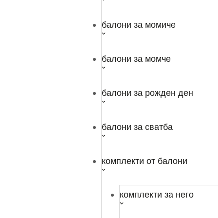
балони за момиче
Цикламена брокатена лента и панделки за
опаковане на подаръци
балони за момче
0,51
€
/ 1,00 лв.
Опции
балони за рожден ден
балони за сватба
комплекти от балони
комплекти за него