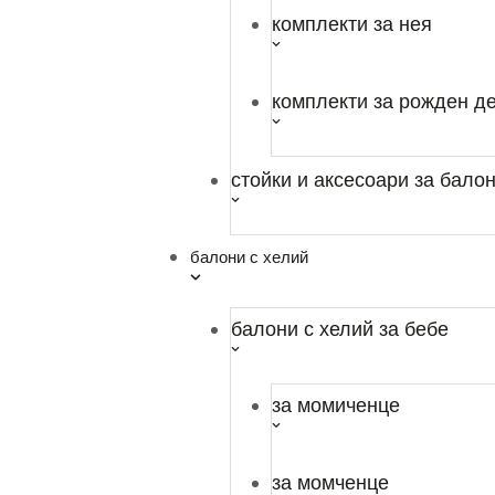
комплекти за нея
Онлайн магазин за балони
гр. София, ул. Козяк № 21 АА
комплекти за рожден д
+359 879 608 563
office.partydeluxe@gmail.com
стойки и аксесоари за бало
Магазин
Всички продукти
балони с хелий
Промоции
балони с хелий за бебе
Моят акаунт
Списък с желания
за момиченце
Навигация
За Нас
за момченце