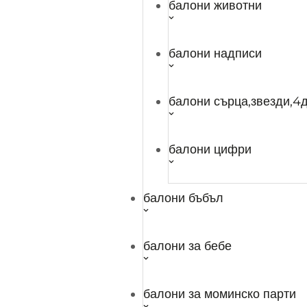
балони животни
Категории:
ПАРТИ АКСЕСОАРИ
,
СТОЙКИ И АКСЕСО
Безплатна доставка над
35 Евро / 68.45 лв.
ВАЖИ 
балони надписи
Описание
Допълнителна информация
балони сърца,звезди,4д
Описание
балони цифри
Комплект лента и панделки за опаковане 
балони бъбъл
Дължина на лентата: 10 м.
Ширина на лентата: 1 см.
балони за бебе
Брой на панделките: 4 бр.
Свързани продукт
балони за моминско парти