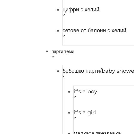
Социални мрежи
цифри с хелий
Facebook
сетове от балони с хелий
Instagram
TikTok
парти теми
Общи условия
Политика на поверителност
Политика 
Забележка: Цените в онлайн магазина и физ
бебешко парти/baby showe
it’s a boy
Close
Преглед на поверителн
it’s a girl
Този уебсайт използва бисквитки, за да подобри В
малката звездичка